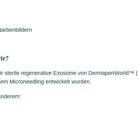
arbenbildern
ir?
ir sterile regenerative Exosome von DermapenWorld™ (
hem Microneedling entwickelt wurden.
 anderem: