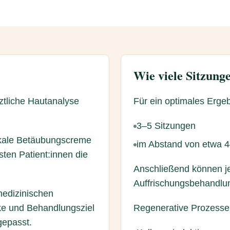
Wie viele Sitzunge
rztliche Hautanalyse
Für ein optimales Ergeb
3–5 Sitzungen
okale Betäubungscreme
im Abstand von etwa 
ten Patient:innen die
Anschließend können j
Auffrischungsbehandlun
medizinischen
ke und Behandlungsziel
Regenerative Prozesse
gepasst.