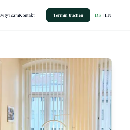
Termin buchen
evity
Team
Kontakt
DE
|
EN