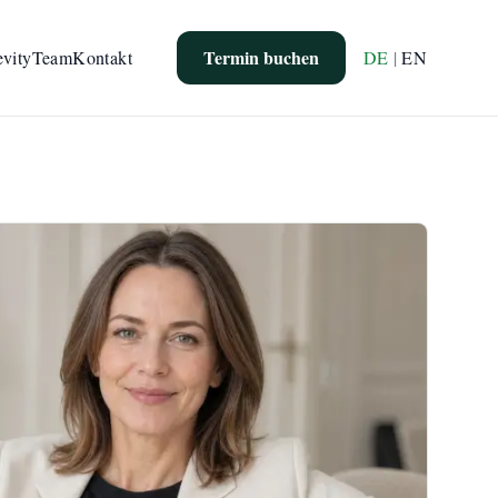
Termin buchen
evity
Team
Kontakt
DE
|
EN